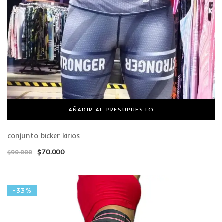
AÑADIR AL PRESUPUESTO
conjunto bicker kirios
$
70.000
$
90.000
-33%