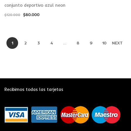
conjunto deportivo azul neon
$
80.000
$
120.000
1
2
3
4
…
8
9
10
NEXT
Recibimos todas las tarjetas