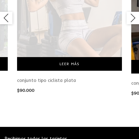
LEER MÁS
conjunto tipo ciclista plata
con
$
90.000
$
90
Recibimos todas las tarjetas