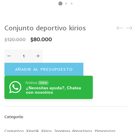
Conjunto deportivo kirios
$
80.000
$
120.000
AÑADIR AL PRESUPUESTO
Andrea
Online
¿Necesitas ayuda?, Chatea
con nosotros
Categoría:
Conjuntos
,
Kinetik
,
Kirios
,
leggings deportivos
,
Mayoristas
,