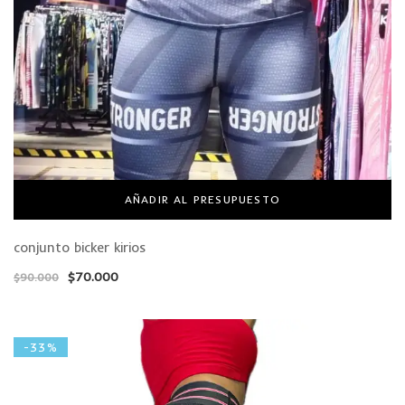
AÑADIR AL PRESUPUESTO
conjunto bicker kirios
$
70.000
$
90.000
-33%