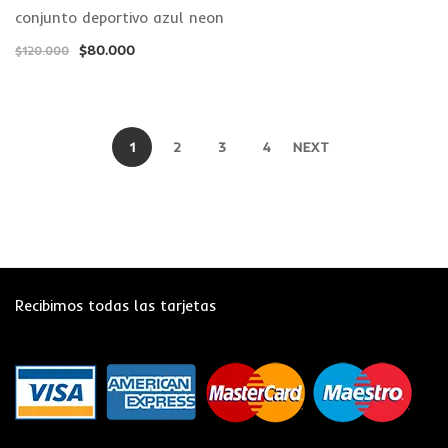
conjunto deportivo azul neon
$
80.000
$
120.000
1
2
3
4
NEXT
Recibimos todas las tarjetas