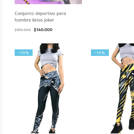
Conjunto deportivo para
hombre kirios joker
$
140.000
$
150.000
-10%
-10%