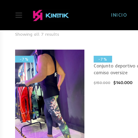
INICIO
Showing all 7 results
-7%
-7%
Conjunto deportivo
camisa oversize
$
140.000
$
150.000