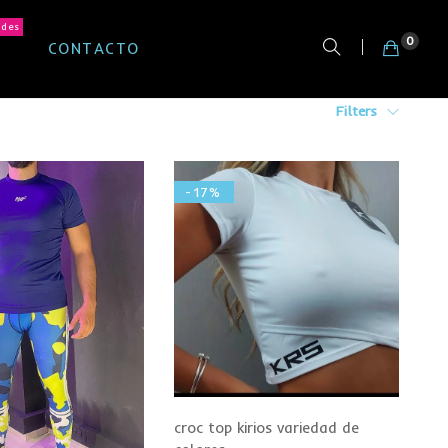
ades
0
CONTACTO
Filters
-17%
croc top kirios variedad de