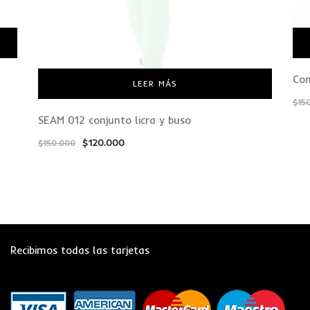
Con
LEER MÁS
$
15
SEAM 012 conjunto licra y buso
$
120.000
$
150.000
Recibimos todas las tarjetas