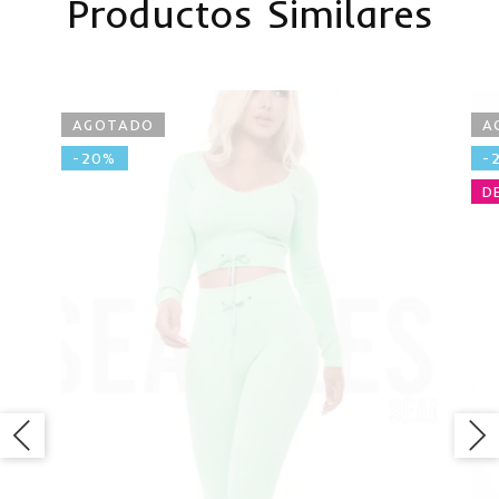
Productos Similares
AGOTADO
A
-20%
-
D