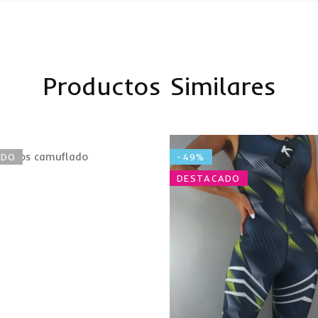
Productos Similares
 kirios camuflado
ADO
-49%
DESTACADO