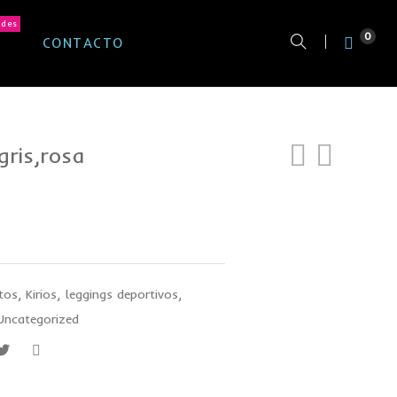
ades
0
CONTACTO
gris,rosa
tos
,
Kirios
,
leggings deportivos
,
Uncategorized