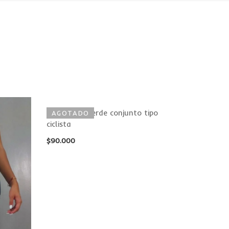
camuflado verde conjunto tipo
Enteriz
AGOTADO
AGOT
ciclista
-17%
$
120.000
$
90.000