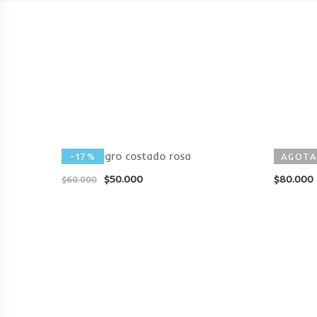
Short negro costado rosa
Conjunto
-17%
AGOT
$
50.000
$
80.000
$
60.000