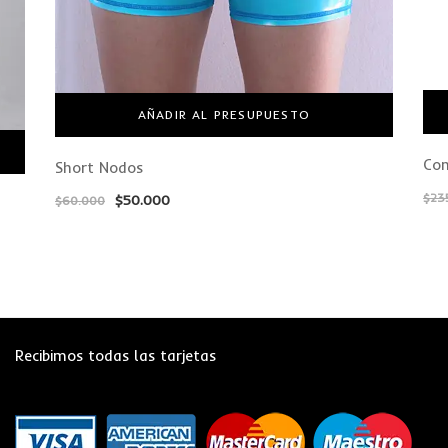
AÑADIR AL PRESUPUESTO
Con
Short Nodos
$
23
$
50.000
$
60.000
Recibimos todas las tarjetas