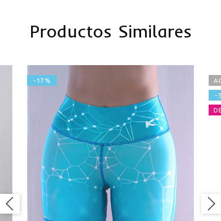
Productos Similares
-17%
A
-
D