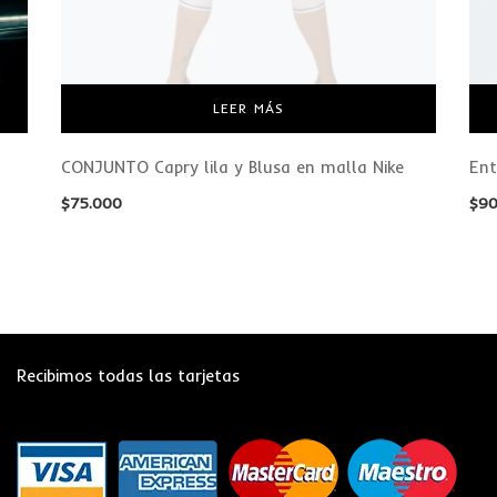
LEER MÁS
CONJUNTO Capry lila y Blusa en malla Nike
Ent
$
75.000
$
90
Recibimos todas las tarjetas