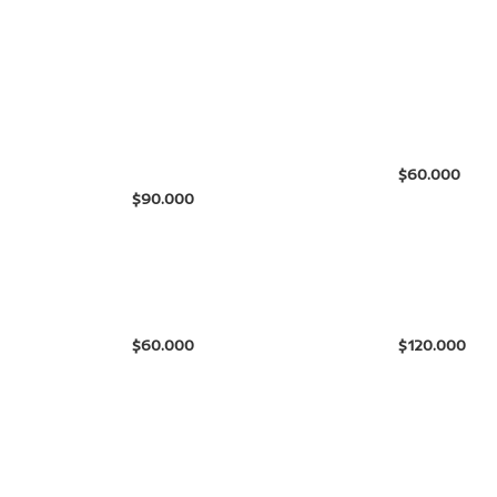
$
$
$
$