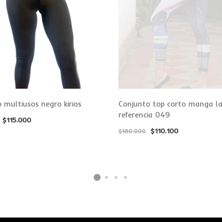
 multiusos negro kirios
Conjunto top corto manga la
referencia 049
$
115.000
$
110.100
$
180.000