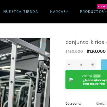
noved
NUESTRA TIENDA
MARCAS
PRODUCTOS
conjunto kirios
$
120.000
$
150.000
Andrea
Online
¿Necesitas ay
con nosotros
Categoría:
Conjun