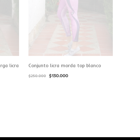
rga licra
Conjunto licra morda top blanco
$
130.000
$
250.000