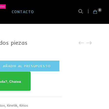
ades
0
CONTACTO
 dos piezas
AÑADIR AL PRESUPUESTO
uda?, Chatea
tos
,
Kinetik
,
Kirios