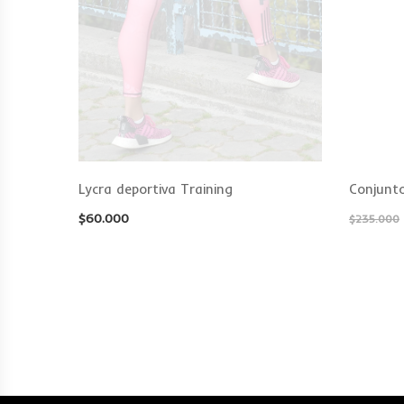
rencia
Lycra deportiva Training
Conjunto
$
60.000
$
235.000