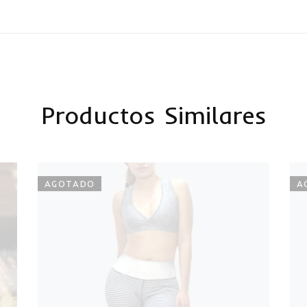
Productos Similares
AGOTADO
A