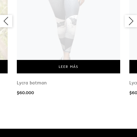
LEER MÁS
Lycra batman
Lyc
$
60.000
$
60