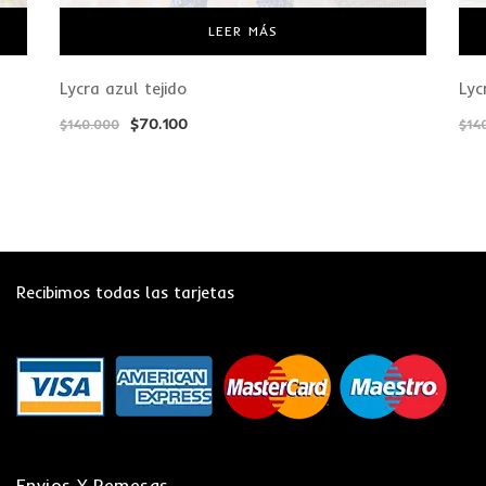
LEER MÁS
Lycra azul tejido
Lyc
$
70.100
$
140.000
$
14
Recibimos todas las tarjetas
Envios Y Remesas