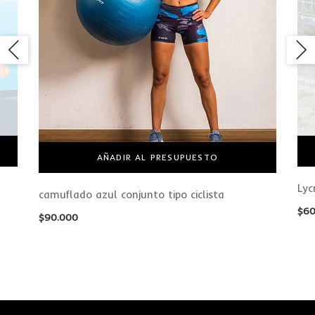
AÑADIR AL PRESUPUESTO
Lyc
camuflado azul conjunto tipo ciclista
$
60
$
90.000