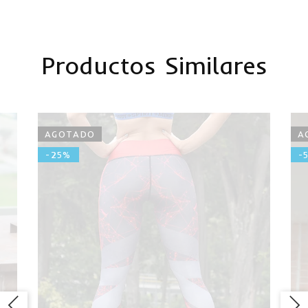
Productos Similares
AGOTADO
A
-25%
-