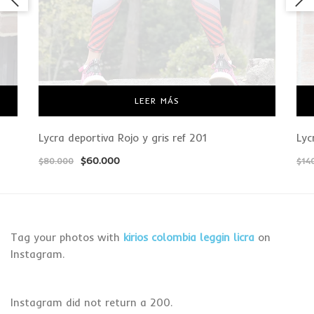
LEER MÁS
Lycra deportiva Rojo y gris ref 201
Lyc
$
60.000
$
80.000
$
14
Tag your photos with
kirios colombia leggin licra
on
Instagram.
Instagram did not return a 200.