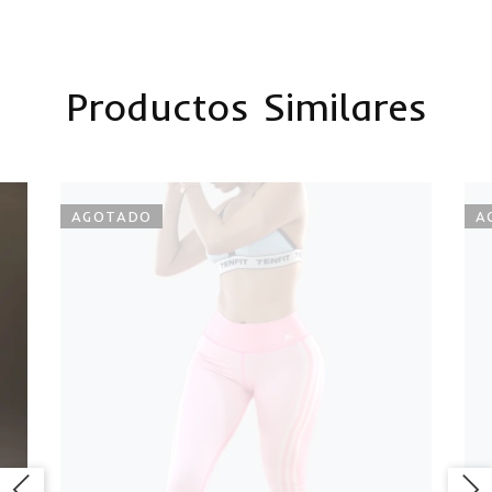
Productos Similares
AGOTADO
A