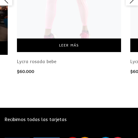
LEER MÁS
Lycra rosada bebe
Lyc
$
60.000
$
60
Recibimos todas las tarjetas