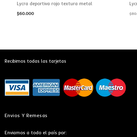
Lycra deportiva rojo textura metal
Lyc
$
60.000
$
80
Recibimos todas las tarjetas
Envios Y Remesas
Enviamos a todo el país por: