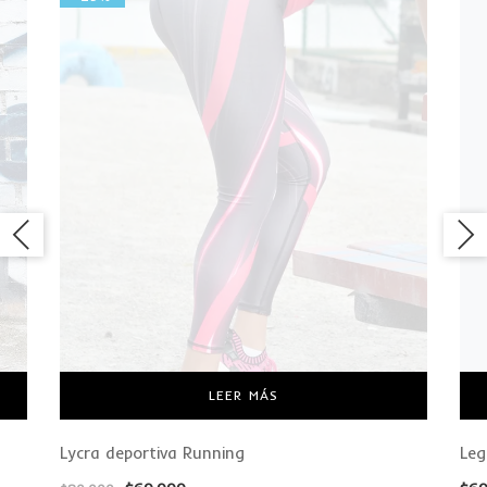
LEER MÁS
Lycra deportiva Running
Leg