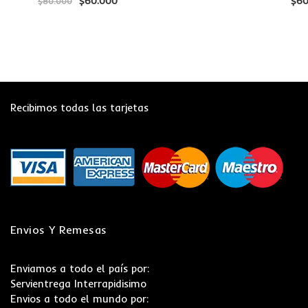
$
60.000
$
60
$
80.000
Recibimos todas las tarjetas
Envios Y Remesas
Enviamos a todo el país por:
Servientrega Interrapidisimo
Envios a todo el mundo por: